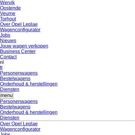
Wervik
Oostende
Veurne
Torhout
Over Opel Leplae
Wagenconfigurator
Jobs
Nieuws
Jouw wagen verkopen
Business Center
Contact
nl
fr
Personenwagens
Bestelwagens
Onderhoud & herstellingen
Diensten
menu
Personenwagens
Bestelwagens
Onderhoud & herstellingen
Diensten
Over Opel Leplae
Wagenconfigurator
Jobs