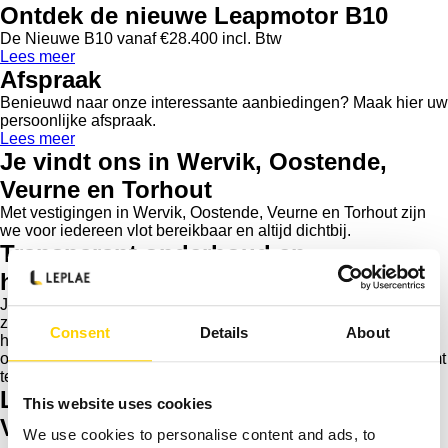
Ontdek de nieuwe Leapmotor B10
De Nieuwe B10 vanaf €28.400 incl. Btw
Lees meer
Afspraak
Benieuwd naar onze interessante aanbiedingen? Maak hier uw
persoonlijke afspraak.
Lees meer
Je vindt ons in Wervik, Oostende,
Veurne en Torhout
Met vestigingen in Wervik, Oostende, Veurne en Torhout zijn
we voor iedereen vlot bereikbaar en altijd dichtbij.
Transparant onderhoud en
herstellingen.
Je kunt 6 dagen op 7 – ook op zaterdagvoormiddag – met of
zonder afspraak bij ons terecht voor onderhoud en
Consent
Details
About
herstellingen door onze ervaren medewerkers. Transparantie
over de kostprijs zorgt ervoor dat je niet voor verrassingen komt
te staan.
Levering binnen 48u in heel België.
This website uses cookies
Verzekering en financiering? Das zo
We use cookies to personalise content and ads, to