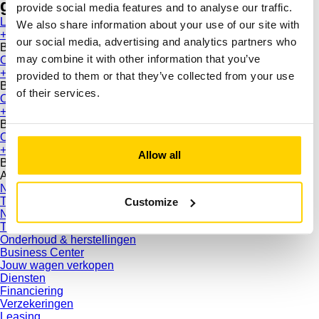
geregeld.
provide social media features and to analyse our traffic.
Leplae Wervik
We also share information about your use of our site with
+32 56 31 30 67
our social media, advertising and analytics partners who
BE 0436 387 360
may combine it with other information that you’ve
Opel Leplae Oostende
+32 59 50 73 00
provided to them or that they’ve collected from your use
BE 0432 859 926
of their services.
Opel Leplae Veurne
+32 58 59 59 00
BE 0732 966 939
Opel Leplae Torhout
+32 50 21 24 13
Allow all
BE 0746 629 586
Aanbod
Nieuwe personenwagens
Tweedehands personenwagens
Customize
Nieuwe bestelwagens
Tweedehands bestelwagens
Onderhoud & herstellingen
Business Center
Jouw wagen verkopen
Diensten
Financiering
Verzekeringen
Leasing